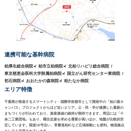
連携可能な基幹病院
柏厚生総合病院
柏市立柏病院
北柏リハビリ総合病院
東京慈恵会医科大学附属柏病院
国立がん研究センター東病院
初石病院
おおたかの森病院
柏たなか病院
エリア特徴
千葉県が推進するスマートシティ・国際学術都市として開発中の「柏の葉キ
ャンパス」プロジェクトからほど近いエリア。公・民・学が連携した最新の
まちづくりが行われており、資産価値の維持が期待できます。周辺には「十
余二工業団地」もあり、職住近接を求める需要が高いほか、地盤が比較的安
定しています。国道16号沿い、常磐道柏ICなど広域移動にも便利。物流拠点
としても活用されています。