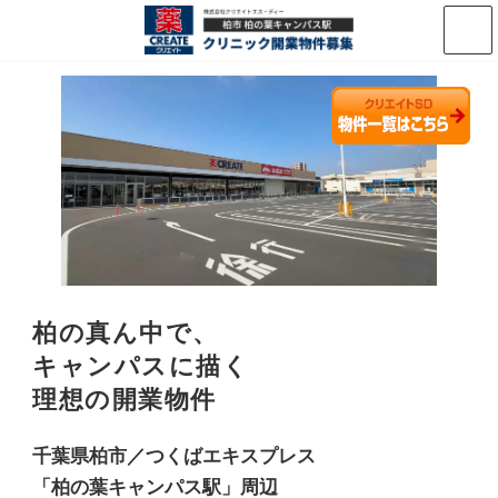
コ
ナ
ン
ビ
テ
ゲ
ン
ー
ツ
シ
へ
ョ
ス
ン
キ
に
ッ
移
プ
動
柏の真ん中で、
キャンパスに描く
理想の開業物件
千葉県柏市／つくばエキスプレス
「柏の葉キャンパス駅」周辺